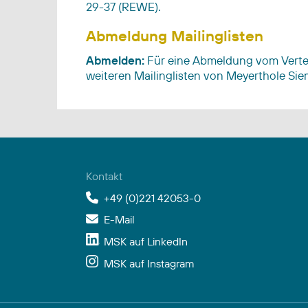
29-37 (REWE).
Abmeldung Mailinglisten
Abmelden:
Für eine Abmeldung vom Verteile
weiteren Mailinglisten von Meyerthole Siem
Kontakt
+49 (0)221 42053-0
E-Mail
MSK auf LinkedIn
MSK auf Instagram