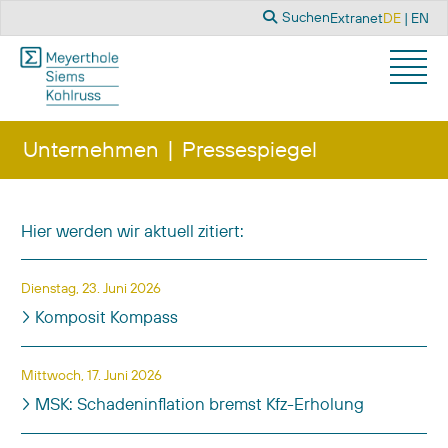
Suchen
Sprache a
Suchen
Extranet
DE
EN
Unternehmen
Pressespiegel
Hier werden wir aktuell zitiert:
Titel
Veröffentlichungsdatum
Dienstag, 23. Juni 2026
Komposit Kompass
Mittwoch, 17. Juni 2026
MSK: Schadeninflation bremst Kfz-Erholung