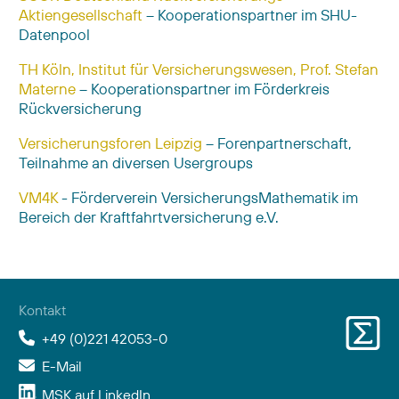
Aktiengesellschaft
– Kooperationspartner im SHU-
Datenpool
TH Köln, Institut für Versicherungswesen, Prof. Stefan
Materne
– Kooperationspartner im Förderkreis
Rückversicherung
Versicherungsforen Leipzig
– Forenpartnerschaft,
Teilnahme an diversen Usergroups
VM4K
- Förderverein VersicherungsMathematik im
Bereich der Kraftfahrtversicherung e.V.
Kontakt
+49 (0)221 42053-0
E-Mail
MSK auf LinkedIn