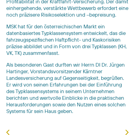
Profitabilität in der Kraftfahrt-Versicherung. Der damit
einhergehende, verstärkte Wettbewerb erfordert eine
noch präzisere Risikoselektion und –bepreisung.
MSK hat für den österreichischen Markt ein
datenbasiertes Typklassensystem entwickelt, das die
fahrzeugspezifischen Haftpflicht- und Kaskorisiken
präzise abbildet und in Form von drei Typklassen (KH,
VK, TK) zusammenfasst.
Als besonderen Gast durften wir Herrn DI Dr. Jürgen
Hartinger, Vorstandsvorsitzender Kärntner
Landesversicherung auf Gegenseitigkeit, begrüßen.
Er wird von seinen Erfahrungen bei der Einführung
des Typklassensystems in seinem Unternehmen
berichten und wertvolle Einblicke in die praktischen
Herausforderungen sowie den Nutzen eines solchen
Systems für sein Haus geben.
Vorheriger Beitrag: Brennpunkt Rückversicherun
Näc