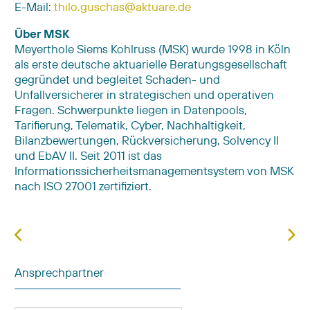
E-Mail:
thilo.guschas@aktuare.de
Über MSK
Meyerthole Siems Kohlruss (MSK) wurde 1998 in Köln
als erste deutsche aktuarielle Beratungsgesellschaft
gegründet und begleitet Schaden- und
Unfallversicherer in strategischen und operativen
Fragen. Schwerpunkte liegen in Datenpools,
Tarifierung, Telematik, Cyber, Nachhaltigkeit,
Bilanzbewertungen, Rückversicherung, Solvency II
und EbAV II. Seit 2011 ist das
Informationssicherheitsmanagementsystem von MSK
nach ISO 27001 zertifiziert.
Vorheriger Beitrag: ZEYNEP kostet knapp eine M
Näc
Ansprechpartner