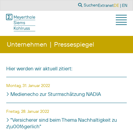
Suchen
Sprache a
Suchen
Extranet
DE
EN
Unternehmen
Pressespiegel
Hier werden wir aktuell zitiert:
Titel
Veröffentlichungsdatum
Montag, 31. Januar 2022
Medienecho zur Sturmschätzung NADIA
Freitag, 28. Januar 2022
"Versicherer sind beim Thema Nachhaltigkeit zu
z\u00f6gerlich"