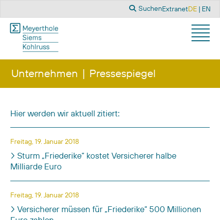
Suchen
Sprache a
Suchen
Extranet
DE
EN
Unternehmen
Pressespiegel
Hier werden wir aktuell zitiert:
Titel
Veröffentlichungsdatum
Freitag, 19. Januar 2018
Sturm „Friederike“ kostet Versicherer halbe
Milliarde Euro
Freitag, 19. Januar 2018
Versicherer müssen für „Friederike“ 500 Millionen
Euro zahlen