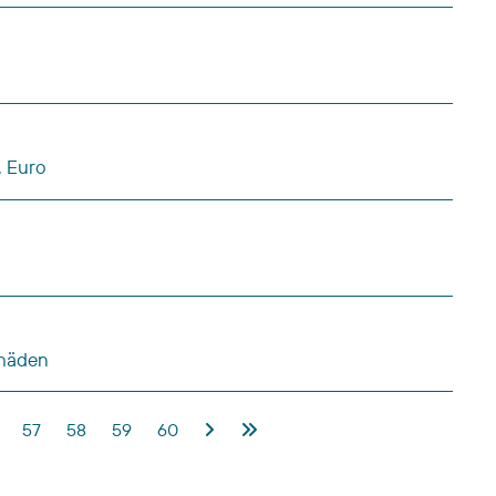
. Euro
chäden
57
58
59
60