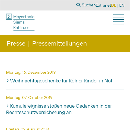
Suchen
Sprache a
Suchen
Extranet
DE
EN
Presse
Pressemitteilungen
Titel
Veröffentlichungsdatum
Montag, 16. Dezember 2019
Weihnachtsgeschenke für Kölner Kinder in Not
Montag, 07. Oktober 2019
Kumulereignisse stoßen neue Gedanken in der
Rechtsschutzversicherung an
Freitag, 02. August 2019